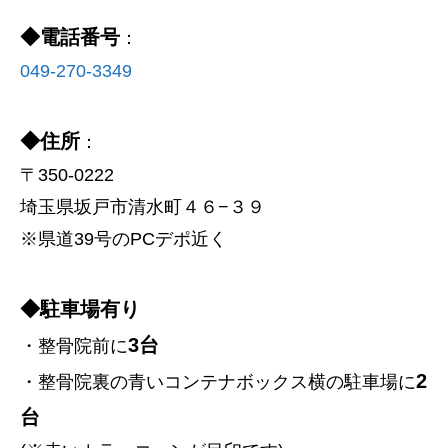
◆電話番号
：
049-270-3349
◆住所
：
〒350-0222
埼玉県坂戸市清水町４６−３９
※県道39号のPCデポ近く
◆駐車場有り
3台
・整骨院前に
2
・整骨院裏の青いコンテナボックス横の駐車場に
台